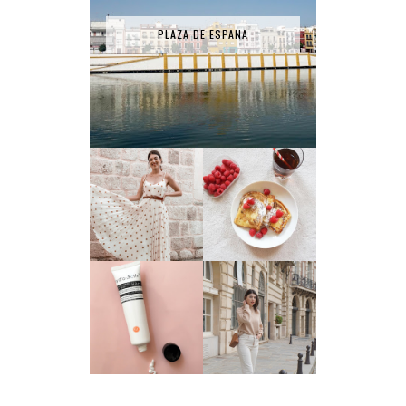
PLAZA DE ESPANA
RECETTE - PAIN
LA ROBE SÉZANE
PERDU
TEST PRODUIT #1
: HYDRA ACTIV
3 TENUES
SMART NUTRIENT
PORTÉES CE MOIS
DAY DREAM - FIGS
#JANVIER
& ROUGE