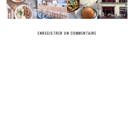
NOUS
POLPO
BLEND
ADRESSE
VALMY
S À
PARIS :
GROS
BAO,
DOUCEUR
S
ENREGISTRER UN COMMENTAIRE
CAPITALE
S ET KAF
KAF