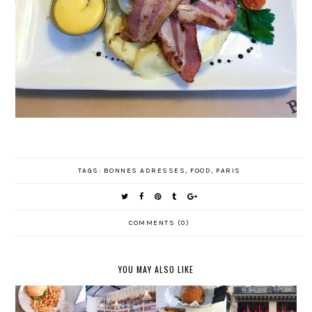
TAGS:
BONNES ADRESSES
,
FOOD
,
PARIS
COMMENTS (0)
YOU MAY ALSO LIKE
3
NOUVELLE
S