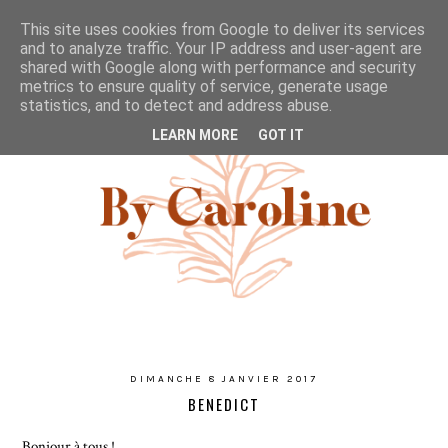
This site uses cookies from Google to deliver its services
and to analyze traffic. Your IP address and user-agent are
shared with Google along with performance and security
metrics to ensure quality of service, generate usage
statistics, and to detect and address abuse.
LEARN MORE
GOT IT
DIMANCHE 8 JANVIER 2017
BENEDICT
Bonjour à tous !