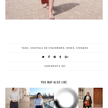
TAGS:
CHATEAU DE CHAMBORD
,
MODE
,
VOYAGES
COMMENTS (0)
YOU MAY ALSO LIKE
LOOK
D'HIVER
IDÉES
AU
LOOK À
LOOK
TENUES
JARDIN
LONDRES
D'HIVER
FÊTES
DES
TUILERIE