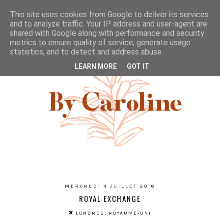
This site uses cookies from Google to deliver its services
and to analyze traffic. Your IP address and user-agent are
shared with Google along with performance and security
metrics to ensure quality of service, generate usage
statistics, and to detect and address abuse.
LEARN MORE
GOT IT
MERCREDI 4 JUILLET 2018
ROYAL EXCHANGE
LONDRES, ROYAUME-UNI