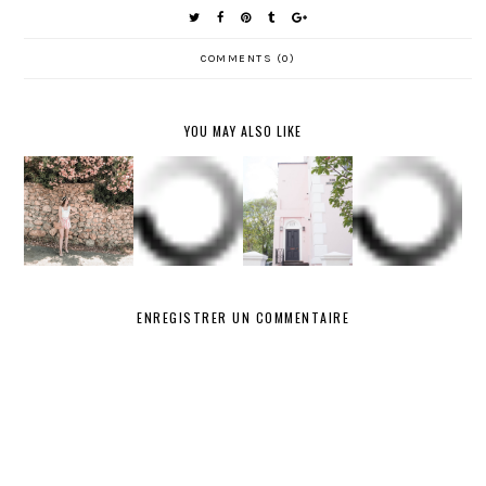
COMMENTS (0)
YOU MAY ALSO LIKE
SUMMER
SÉLECTIO
LOOK :
N DE
LA JUPE
WISHLIST
COMMENT
CHAUSSU
PLISSÉE
PRINTEM
S'HABILL
RES
ROSE !
PS
ER EN
POUR
ÉTÉ ?
L'ÉTÉ
ENREGISTRER UN COMMENTAIRE