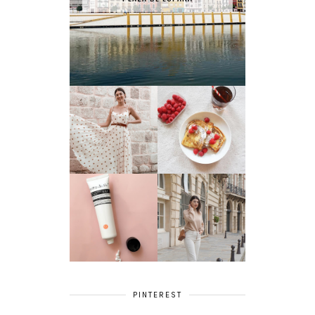
RECETTE - PAIN
LA ROBE SÉZANE
PERDU
TEST PRODUIT #1
: HYDRA ACTIV
3 TENUES
SMART NUTRIENT
PORTÉES CE MOIS
DAY DREAM - FIGS
#JANVIER
& ROUGE
PINTEREST