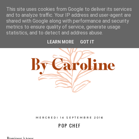
This site uses cookies from Google to deliver its services
and to analyze traffic. Your IP address and user-agent are
shared with Google along with performance and security
metrics to ensure quality of service, generate usage
statistics, and to detect and address abuse.
LEARN MORE
GOT IT
MERCREDI 14 SEPTEMBRE 2016
POP CHEF
Bonjour à tous,