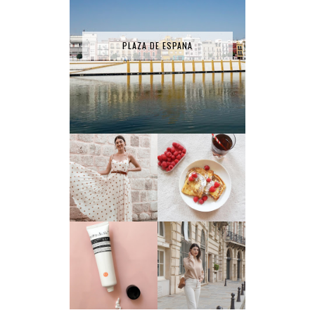
PLAZA DE ESPANA
RECETTE - PAIN
LA ROBE SÉZANE
PERDU
TEST PRODUIT #1
: HYDRA ACTIV
3 TENUES
SMART NUTRIENT
PORTÉES CE MOIS
DAY DREAM - FIGS
#JANVIER
& ROUGE