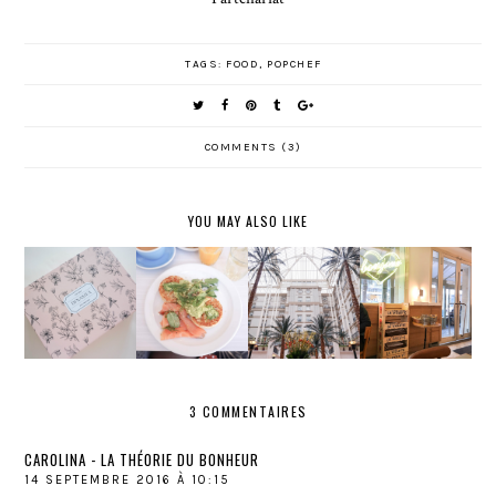
TAGS:
FOOD
,
POPCHEF
COMMENTS (3)
YOU MAY ALSO LIKE
LA
NEIGHBO
THE
MAISON
DYNASTE
URS
LANDMAR
PLISSON
A BOX
PARIS
K HOTEL
3 COMMENTAIRES
CAROLINA - LA THÉORIE DU BONHEUR
14 SEPTEMBRE 2016 À 10:15