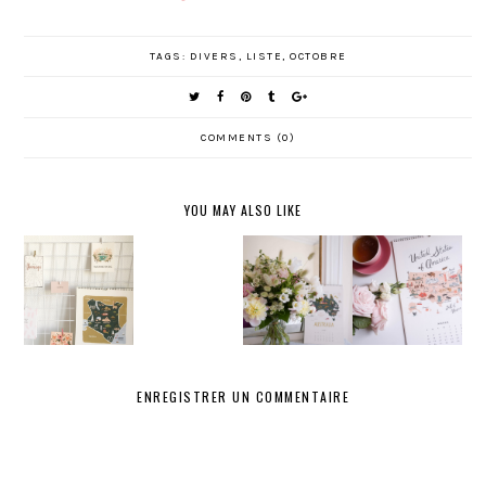
TAGS:
DIVERS
,
LISTE
,
OCTOBRE
COMMENTS (0)
YOU MAY ALSO LIKE
LES
BILAN
SÉRIES
JUIN
MARS
MI-ANNÉE
DE L'ÉTÉ
ENREGISTRER UN COMMENTAIRE