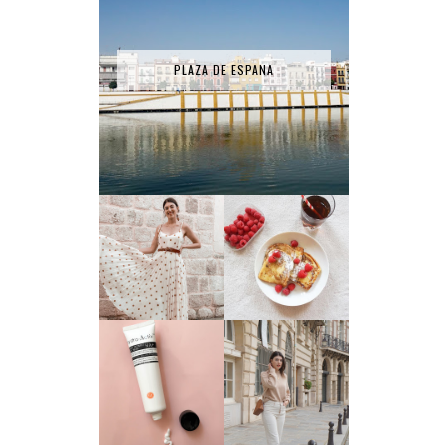
PLAZA DE ESPANA
RECETTE - PAIN
LA ROBE SÉZANE
PERDU
TEST PRODUIT #1
: HYDRA ACTIV
3 TENUES
SMART NUTRIENT
PORTÉES CE MOIS
DAY DREAM - FIGS
#JANVIER
& ROUGE