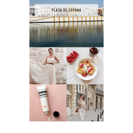
PLAZA DE ESPANA
RECETTE - PAIN
LA ROBE SÉZANE
PERDU
TEST PRODUIT #1
: HYDRA ACTIV
3 TENUES
SMART NUTRIENT
PORTÉES CE MOIS
DAY DREAM - FIGS
#JANVIER
& ROUGE