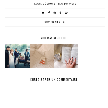
TAGS:
DÉCOUVERTES DU MOIS
COMMENTS (0)
YOU MAY ALSO LIKE
DÉCOUVE
LES
RTES DU
DÉCOUVE
DÉCOUVE
MOIS
RTES DU
RTES DU
#JANVIER
MOIS #2
MOIS #1
2021
ENREGISTRER UN COMMENTAIRE