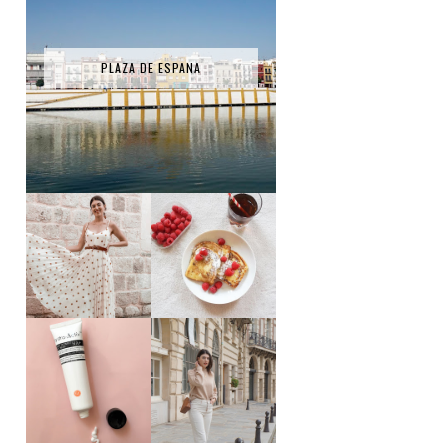
PLAZA DE ESPANA
RECETTE - PAIN
LA ROBE SÉZANE
PERDU
TEST PRODUIT #1
: HYDRA ACTIV
3 TENUES
SMART NUTRIENT
PORTÉES CE MOIS
DAY DREAM - FIGS
#JANVIER
& ROUGE