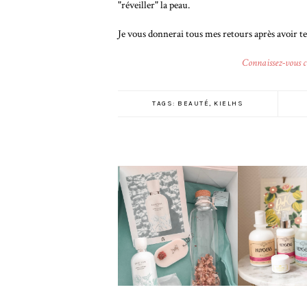
"réveiller" la peau.
Je vous donnerai tous mes retours après avoir t
Connaissez-vous c
TAGS:
BEAUTÉ
,
KIELHS
GOUTAL : PETITE
HUYGEN
CHÉRIE
NOUVEA