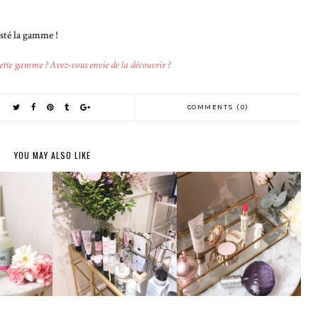
esté la gamme !
ette gamme ? Avez-vous envie de la découvrir ?
COMMENTS (0)
YOU MAY ALSO LIKE
EVENT FRANCK
S :
DRAPEAU : MAUI,
LES MERVEILLEUSES
UTÉS
LAVERA, ARNAUD ET
LA DURÉE
FLEURANCE