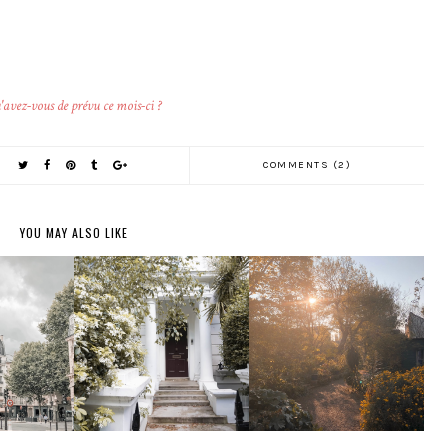
avez-vous de prévu ce mois-ci ?
COMMENTS (2)
YOU MAY ALSO LIKE
 DE
GOALS DE JUIN
GOALS DE MAI
BRE