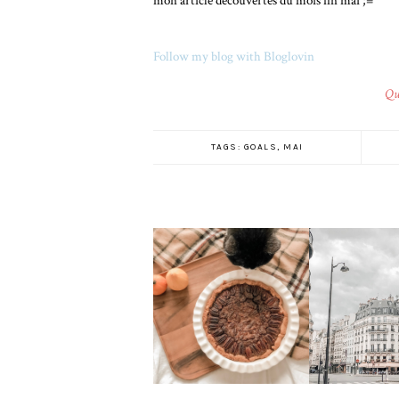
mon article découvertes du mois fin mai ;=
Follow my blog with Bloglovin
Qu'
TAGS:
GOALS
,
MAI
GOALS
GOALS DE NOVEMBRE
SEPTEM