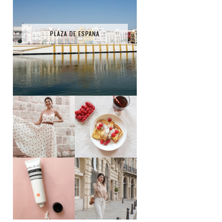
PLAZA DE ESPANA
RECETTE - PAIN
LA ROBE SÉZANE
PERDU
TEST PRODUIT #1
: HYDRA ACTIV
3 TENUES
SMART NUTRIENT
PORTÉES CE MOIS
DAY DREAM - FIGS
#JANVIER
& ROUGE